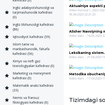
kafedrasi (0)
Aktualniye aspekti
Ingliz adabiyotshunosligi va
pedagogicheskix te
Video ma`ruza 1, 2022-2023
tarjimashunoslik kafedrasi
05.06.2023 22:21:25
obrazovatelnom
(0)
protsesse(SAIDOV
OLIMOVICH)
Ingliz tilshunosligi kafedrasi
(86)
Alisher Navoiyning 
soqiynomani sharhl
Video dars
16.05.2023 2
Iqtisodiyot kafedrasi (59)
o`qitish(AMONOVA
Islom tarixi va
QODIROVNA)
manbashunoslik, falsafa
Leksikaning sistem
kafedrasi (56)
tabiati(YULDASHE
Video dars
21.04.2023 1
Kimyo va neft-gaz
NIGMATOVNA)
texnologiyalari kafedrasi (0)
Marketing va menejment
Metodika obucheni
kafedrasi (0)
levorukix detey(B
Video dars
17.04.2023 1
SHOIRA BAYMURA
Matematik analiz kafedrasi
(33)
Nemis va fransuz
Tizimdagi so
filologiyasi kafedrasi (0)