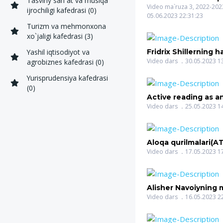
Tasviriy san`at va musiqa
amaliyotda foydala
Video ma`ruza 3, 2022-2023
ijrochiligi kafedrasi (0)
05.06.2023 22:31:23
SAFO OLIMOVICH)
Turizm va mehmonxona
xo`jaligi kafedrasi (3)
Yashil iqtisodiyot va
Fridrix Shillerning h
faoliyati(SAIDOVA 
Video dars
30.05.2023 1
agrobiznes kafedrasi (0)
RASULEVNA)
Yurisprudensiya kafedrasi
(0)
Active reading as a
way of optimizing
Video dars
25.05.2023 1
learning(SHARIPO
SHAVKATOVNA)
Aloqa qurilmalari
JAMSHID JALILOVI
Video dars
17.05.2023 1
Alisher Navoiyning 
soqiynomani sharhl
Video dars
16.05.2023 2
o`qitish(AMONOVA
QODIROVNA)