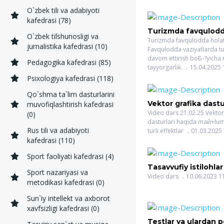
O`zbek tili va adabiyoti
kafedrasi (78)
Turizmda favqulodd
O`zbek tilshunosligi va
rejalari: Favqulodda
Turizmda favqulodda holatl
jurnalistika kafedrasi (10)
Favqulodda vaziyatlarda tur
turistik xizmatlarni
davom ettirish boБ-?yicha r
ettirish boБ-?yicha
Pedagogika kafedrasi (85)
tayyorgarlik.
15.04.2025 
rejalashtirish va tay
Psixologiya kafedrasi (118)
(KURBANOVA MOHI
QIZI)
Qo`shma ta`lim dasturlarini
Vektor grafika dastu
muvofiqlashtirish kafedrasi
maй+lumot. Qatlam v
Video dars 21.02.25 Vektor
(0)
dasturlari haqida maй+lum
effektlar(SAYIDO
Rus tili va adabiyoti
turli effektlar
01.03.2025 
SAYFULLAYEVNA)
kafedrasi (110)
Sport faoliyati kafedrasi (4)
Tasavvufiy istilohla
Sport nazariyasi va
muruvvat(BEKOVA
Video dars
10.06.2023 1
metodikasi kafedrasi (0)
JO`RAYEVNA)
Sun`iy intellekt va axborot
xavfsizligi kafedrasi (0)
Testlar va ulardan 