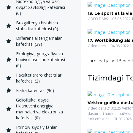
Biotexnologiya va oziq-
ovqat xavfsizligi kafedrasi
(0)
13. Le sport et la vie
saine(HOJIYEVA G
VIDEO DARS
06.06.2022 
Buxgalteriya hisobi va
SALIMOVNA)
statistika kafedrasi (0)
Differensial tenglamalar
17. Wortbildung als 
kafedrasi (39)
Bereicherungsweg 
Video dars
04.06.2022 1
deutschen Wortsch
Ekologiya, geografiya va
(KARIMOVA DILAFR
tibbiyot asoslari kafedrasi
Jami natijalar 118 dan 
HALIMOVNA)
(0)
Fakultetlararo chet tillar
Tizimdagi To
kafedrasi (2)
Fizika kafedrasi (96)
Geliofizika, qayta
Vektor grafika dastu
tiklanuvchi energiya
maй+lumot. Qatlam v
Video dars 21.02.25 Vektor
manbalari va elektronika
dasturlari haqida maй+lum
effektlar(SAYIDO
kafedrasi (0)
turli effektlar
01.03.2025 
SAYFULLAYEVNA)
Ijtimoiy-siyosiy fanlar