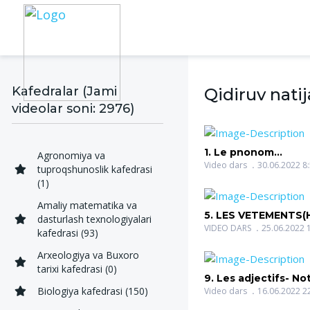
Kafedralar (Jami
Qidiruv natij
videolar soni: 2976)
1. Le pnonom
Agronomiya va
indefini(KULDASHO
Video dars
30.06.2022 8
tuproqshunoslik kafedrasi
NAVBAXOR BOBOK
(1)
Amaliy matematika va
5. LES VETEMENTS(
dasturlash texnologiyalari
GULCHEHRA SALIM
VIDEO DARS
25.06.2022 
kafedrasi (93)
Arxeologiya va Buxoro
tarixi kafedrasi (0)
9. Les adjectifs- Notion et
Biologiya kafedrasi (150)
espèces (JABBORO
Video dars
16.06.2022 2
MALOHAT HAMDA