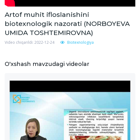
Artof muhit ifloslanishini
biotexnologik nazorati (NORBOYEVA
UMIDA TOSHTEMIROVNA)
Video chiqarildi: 2022-12-24
Biotexnologiya
O'xshash mavzudagi videolar