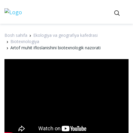
Bosh sahifa
Ekologiya va geografiya kafedrasi
Biotexnologiya
Artof muhit ifloslanishini biotexnologik nazorati