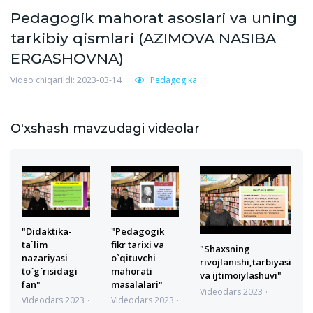
Pedagogik mahorat asoslari va uning
tarkibiy qismlari (AZIMOVA NASIBA
ERGASHOVNA)
Video chiqarildi: 2023-03-14
Pedagogika
O'xshash mavzudagi videolar
"Didaktika-
"Pedagogik
ta`lim
fikr tarixi va
"Shaxsning
nazariyasi
o`qituvchi
rivojlanishi,tarbiyasi
to`g`risidagi
mahorati
va ijtimoiylashuvi"
fan"
masalalari"
Videodars 2023
Videodars 2023
Videodars 2023
09.05.2023 5:54:06
09.05.2023
09.05.2023