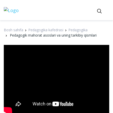
Bosh sahifa
Pedagogika kafedrasi
Pedagogika
Pedagogik mahorat asoslari va uning tarkibiy qismlari