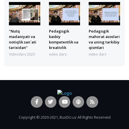
6:02:13
5:57:52
"Nutq
Pedagogik
Pedagogik
madaniyati va
kasbiy
mahorat asoslari
notiqlik san`ati
kompetentlik va
va uning tarkibiy
tarixidan"
kreativlik
qismlari
Videodars 2023
video dars
video dars
09.05.2023 5:47:38
12.04.2023
12.04.2023
15:15:23
15:12:48
Copyright © 2020-2021, BuxDU.uz All Rights Reserved