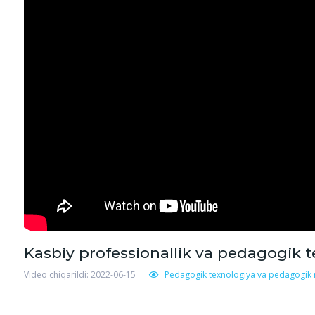
Kasbiy professionallik va pedagogi
Video chiqarildi: 2022-06-15
Pedagogik texnologiya va pedagogik