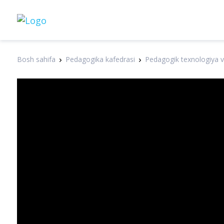
Bosh sahifa
Pedagogika kafedrasi
Pedagogik texnologiya 