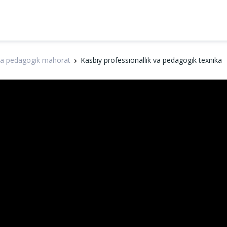
va pedagogik mahorat
Kasbiy professionallik va pedagogik texnika