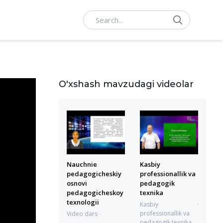
Search
O'xshash mavzudagi videolar
Nauchnie
Kasbiy
pedagogicheskiy
professionallik va
osnovi
pedagogik
pedagogicheskoy
texnika
texnologii
Kasbiy
professionallik va
Video dars
pedagogik texnika
01.07.2022 7:08:43