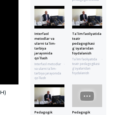
15.06.2022 19:46:11
Interfaol
Ta`lim faoliyatida
metodlar va
teatr
ularni ta`lim-
pedagogikasi
tarbiya
g`oyalaridan
jarayonida
foydalanish
qo`llash
Ta`lim faoliyatida
teatr pedagogikasi
Interfaol metodlar
g`oyalaridan
va ularni ta`lim-
foydalanish
tarbiya jarayonida
28.06.2021 12:31:42
qo`llash
28.06.2021 12:33:43
CH)
Pedagogik
Pedagogik