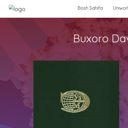
Bosh Sahifa
Uniwork
Buxoro Dav