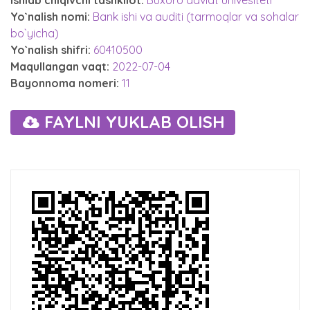
Yo`nalish nomi:
Bank ishi va auditi (tarmoqlar va sohalar
bo`yicha)
Yo`nalish shifri:
60410500
Maqullangan vaqt:
2022-07-04
Bayonnoma nomeri:
11
FAYLNI YUKLAB OLISH