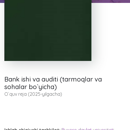
Bank ishi va auditi (tarmoqlar va
sohalar bo`yicha)
O`quv reja (2025-yilgacha)
Ishlab chiqivchi tashkilot:
Buxoro davlat univesiteti