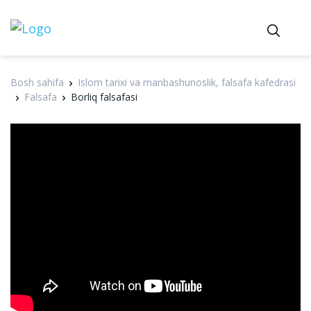
Bosh sahifa
Islom tarixi va manbashunoslik, falsafa kafedrasi
Falsafa
Borliq falsafasi