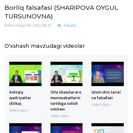
Borliq falsafasi (SHARIPOVA OYGUL
TURSUNOVNA)
Video chiqarildi: 2022-06-25
Falsafa
O'xshash mavzudagi videolar
Axloqiy
Oila shaxslararo
Islom dini tarixi
qadriyatlar
munosabatlarni
va falsafasi
(Etika).
tartibga solish
Video dars
vositasi.
04.07.2022
Video dars
21:46:15
07.06.2023
Video dars
11:18:14
07.06.2023
11:16:38