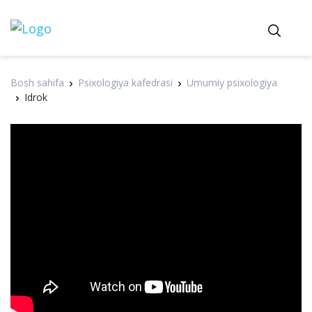
Bosh sahifa
Psixologiya kafedrasi
Umumiy psixologiya
Idrok