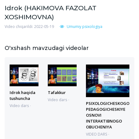
Idrok (HAKIMOVA FAZOLAT
XOSHIMOVNA)
Video chiqarildi: 2022-05-19
Umumiy psixologiya
O'xshash mavzudagi videolar
Idrok haqida
Tafakkur
tushuncha
Video dars
PSIXOLOGICHESKOGO
02.07.2022
Video dars
PEDAGOGICHESKIYE
15:53:42
02.07.2022
OSNOVI
15:55:37
INTERAKTIBNOGO
OBUCHENIYA
VIDEO DARS