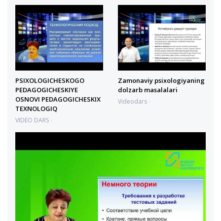
02.07.2022 13:44:20
PSIXOLOGICHESKOGO
Zamonaviy psixologiyaning
PEDAGOGICHESKIYE
dolzarb masalalari
OSNOVI PEDAGOGICHESKIX
Videodars
TEXNOLOGIQ
27.06.2022 15:03:46
VIDEO DARS
01.07.2022 16:16:32