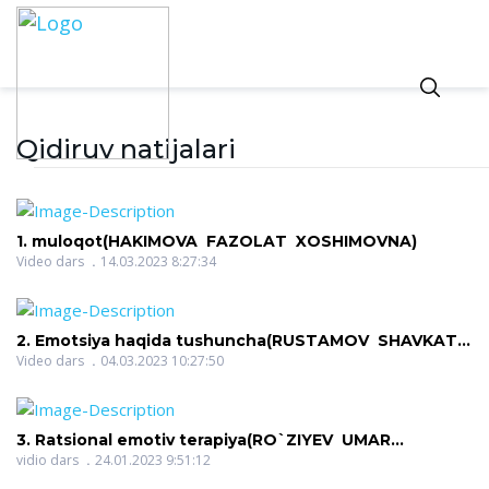
Qidiruv natijalari
1. muloqot(HAKIMOVA FAZOLAT XOSHIMOVNA)
Video dars
14.03.2023 8:27:34
2. Emotsiya haqida tushuncha(RUSTAMOV SHAVKAT
SHUXRAT O`G`LI)
Video dars
04.03.2023 10:27:50
3. Ratsional emotiv terapiya(RO`ZIYEV UMAR
MUZAFAROVICH)
vidio dars
24.01.2023 9:51:12