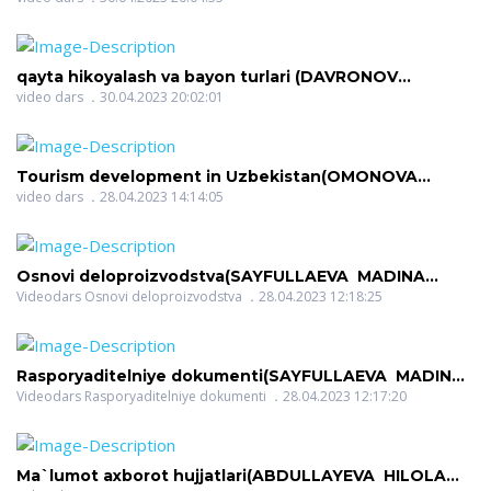
qayta hikoyalash va bayon turlari (DAVRONOV
DILSHOD ISMOILOVICH)
video dars
30.04.2023 20:02:01
Tourism development in Uzbekistan(OMONOVA
NILUFAR RAHMON QIZI)
video dars
28.04.2023 14:14:05
Osnovi deloproizvodstva(SAYFULLAEVA MADINA
ISMATOVNA)
Videodars Osnovi deloproizvodstva
28.04.2023 12:18:25
Rasporyaditelniye dokumenti(SAYFULLAEVA MADINA
ISMATOVNA)
Videodars Rasporyaditelniye dokumenti
28.04.2023 12:17:20
Ma`lumot axborot hujjatlari(ABDULLAYEVA HILOLA