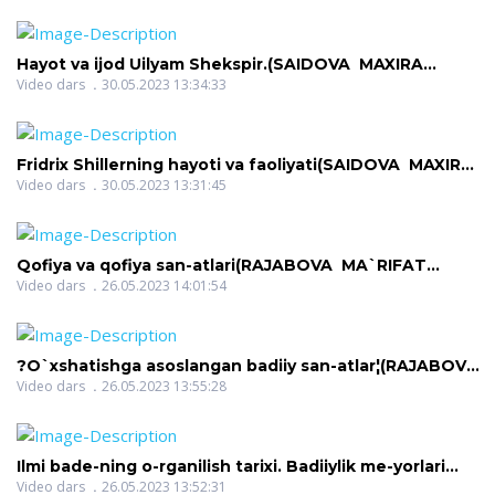
OLIMOVICH)
Hayot va ijod Uilyam Shekspir.(SAIDOVA MAXIRA
RASULEVNA)
Video dars
30.05.2023 13:34:33
Fridrix Shillerning hayoti va faoliyati(SAIDOVA MAXIRA
RASULEVNA)
Video dars
30.05.2023 13:31:45
Qofiya va qofiya san-atlari(RAJABOVA MA`RIFAT
BAQOYEVNA)
Video dars
26.05.2023 14:01:54
?O`xshatishga asoslangan badiiy san-atlar¦(RAJABOVA
MA`RIFAT BAQOYEVNA)
Video dars
26.05.2023 13:55:28
Ilmi bade-ning o-rganilish tarixi. Badiiylik me-yorlari
haqida umumiy tushuncha(RAJABOVA MA`RIFAT
Video dars
26.05.2023 13:52:31