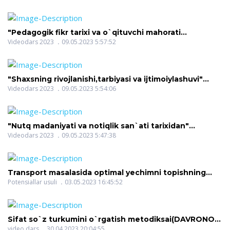
"Pedagogik fikr tarixi va o`qituvchi mahorati
masalalari"(RAXIMOVA NILUFAR ATAMUROTOVNA)
Videodars 2023
09.05.2023 5:57:52
"Shaxsning rivojlanishi,tarbiyasi va ijtimoiylashuvi"
(OCHILOVA MANZURA ORZIQULOVNA)
Videodars 2023
09.05.2023 5:54:06
"Nutq madaniyati va notiqlik san`ati tarixidan"
(OCHILOVA MANZURA ORZIQULOVNA)
Videodars 2023
09.05.2023 5:47:38
Transport masalasida optimal yechimni topishning
potensiallar usuli(JUMAYEV JURA XXX)
Potensiallar usuli
03.05.2023 16:45:52
Sifat so`z turkumini o`rgatish metodiksai(DAVRONOV
DILSHOD ISMOILOVICH)
video dars
30.04.2023 20:04:55