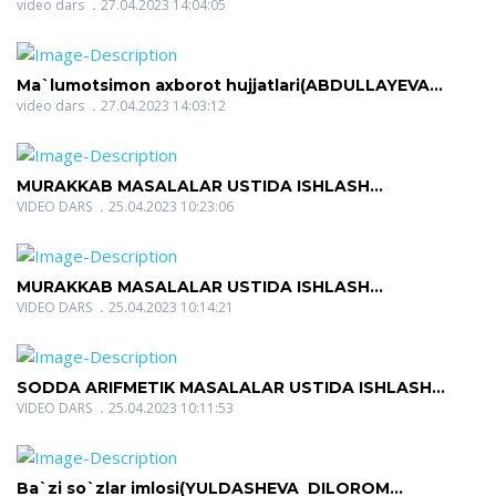
NUTFILLOYEVNA)
video dars
27.04.2023 14:04:05
Ma`lumotsimon axborot hujjatlari(ABDULLAYEVA
HILOLA NUTFILLOYEVNA)
video dars
27.04.2023 14:03:12
MURAKKAB MASALALAR USTIDA ISHLASH
METODIKASI(QOSIMOVA MAVLYUDA
VIDEO DARS
25.04.2023 10:23:06
MUHAMADOVNA)
MURAKKAB MASALALAR USTIDA ISHLASH
METODIKASI(QOSIMOVA MAVLYUDA
VIDEO DARS
25.04.2023 10:14:21
MUHAMADOVNA)
SODDA ARIFMETIK MASALALAR USTIDA ISHLASH
METODIKASI (QOSIMOVA MAVLYUDA
VIDEO DARS
25.04.2023 10:11:53
MUHAMADOVNA)
Ba`zi so`zlar imlosi(YULDASHEVA DILOROM