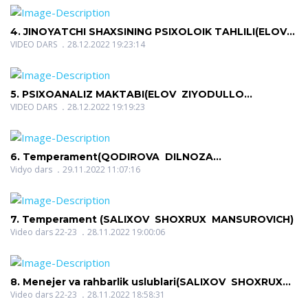
4. JINOYATCHI SHAXSINING PSIXOLOIK TAHLILI(ELOV
ZIYODULLO SATTOROVICH)
VIDEO DARS
28.12.2022 19:23:14
5. PSIXOANALIZ MAKTABI(ELOV ZIYODULLO
SATTOROVICH)
VIDEO DARS
28.12.2022 19:19:23
6. Temperament(QODIROVA DILNOZA
MURTAZOYEVNA)
Vidyo dars
29.11.2022 11:07:16
7. Temperament (SALIXOV SHOXRUX MANSUROVICH)
Video dars 22-23
28.11.2022 19:00:06
8. Menejer va rahbarlik uslublari(SALIXOV SHOXRUX
MANSUROVICH)
Video dars 22-23
28.11.2022 18:58:31