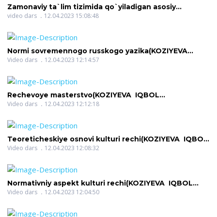
Zamonaviy ta`lim tizimida qo`yiladigan asosiy
talablar(AZIMOVA NASIBA ERGASHOVNA)
video dars
12.04.2023 15:08:48
Normi sovremennogo russkogo yazika(KOZIYEVA
IQBOL KOMILJONOVNA)
Video dars
12.04.2023 12:14:57
Rechevoye masterstvo(KOZIYEVA IQBOL
KOMILJONOVNA)
Video dars
12.04.2023 12:12:18
Teoreticheskiye osnovi kulturi rechi(KOZIYEVA IQBOL
KOMILJONOVNA)
Video dars
12.04.2023 12:08:32
Normativniy aspekt kulturi rechi(KOZIYEVA IQBOL
KOMILJONOVNA)
Video dars
12.04.2023 12:04:50