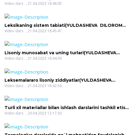
NIGMATOVNA)
Video dars
21.04.2023 18:48:05
Leksikaning sistem tabiati(YULDASHEVA DILOROM
NIGMATOVNA)
Video dars
21.04.2023 18:45:47
Lisoniy munosabat va uning turlari(YULDASHEVA
DILOROM NIGMATOVNA)
Video dars
21.04.2023 18:44:09
Leksemalararo lisoniy ziddiyatlar(YULDASHEVA
DILOROM NIGMATOVNA)
Video dars
21.04.2023 18:42:56
Turli xil materiallar bilan ishlash darslarini tashkil etish
me(QURBONOVA SHOIRA NARZULLAYEVNA)
Video dars
20.04.2023 12:17:30