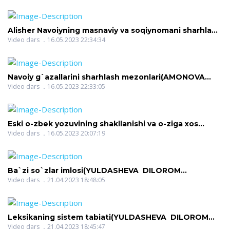
Alisher Navoiyning masnaviy va soqiynomani sharhlab
o`qitish(AMONOVA ZILOLA QODIROVNA)
Video dars
16.05.2023 22:34:34
Navoiy g`azallarini sharhlash mezonlari(AMONOVA
ZILOLA QODIROVNA)
Video dars
16.05.2023 22:33:05
Eski o-zbek yozuvining shakllanishi va o-ziga xos
xususiyatlari(AMONOVA ZILOLA QODIROVNA)
Video dars
16.05.2023 20:07:19
Ba`zi so`zlar imlosi(YULDASHEVA DILOROM
NIGMATOVNA)
Video dars
21.04.2023 18:48:05
Leksikaning sistem tabiati(YULDASHEVA DILOROM
NIGMATOVNA)
Video dars
21.04.2023 18:45:47