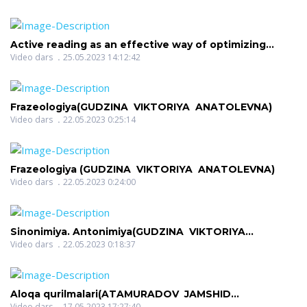
BAQOYEVNA)
Active reading as an effective way of optimizing
learning(SHARIPOVA DILNOZA SHAVKATOVNA)
Video dars
25.05.2023 14:12:42
Frazeologiya(GUDZINA VIKTORIYA ANATOLEVNA)
Video dars
22.05.2023 0:25:14
Frazeologiya (GUDZINA VIKTORIYA ANATOLEVNA)
Video dars
22.05.2023 0:24:00
Sinonimiya. Antonimiya(GUDZINA VIKTORIYA
ANATOLEVNA)
Video dars
22.05.2023 0:18:37
Aloqa qurilmalari(ATAMURADOV JAMSHID
Video dars
17.05.2023 17:27:40