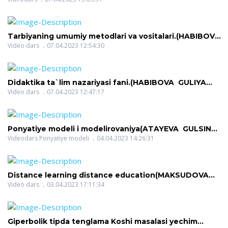
Tarbiyaning umumiy metodlari va vositalari.(HABIBOVA
GULIYA GAYBILLOYEVNA)
Video dars
07.04.2023 12:54:30
Didaktika ta`lim nazariyasi fani.(HABIBOVA GULIYA
GAYBILLOYEVNA)
Video dars
07.04.2023 12:47:17
Ponyatiye modeli i modelirovaniya(ATAYEVA GULSINA
ISRAILOVNA)
Videodars Ponyatiye modeli
04.04.2023 14:26:31
Distance learning distance education(MAKSUDOVA
MOXIGUL USMONOVNA)
Video dars
03.04.2023 17:11:34
Giperbolik tipda tenglama Koshi masalasi yechim