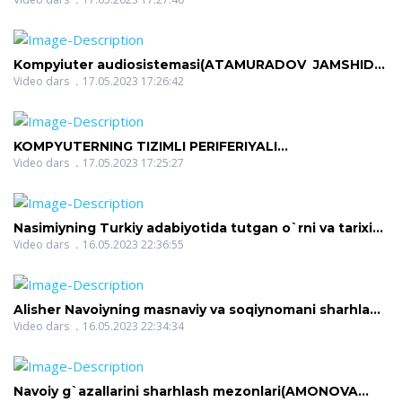
JALILOVICH)
Kompyiuter audiosistemasi(ATAMURADOV JAMSHID
JALILOVICH)
Video dars
17.05.2023 17:26:42
KOMPYUTERNING TIZIMLI PERIFERIYALI
INTERFEYSI(ATAMURADOV JAMSHID JALILOVICH)
Video dars
17.05.2023 17:25:27
Nasimiyning Turkiy adabiyotida tutgan o`rni va tarixiy
mavqeyi(AMONOVA ZILOLA QODIROVNA)
Video dars
16.05.2023 22:36:55
Alisher Navoiyning masnaviy va soqiynomani sharhlab
o`qitish(AMONOVA ZILOLA QODIROVNA)
Video dars
16.05.2023 22:34:34
Navoiy g`azallarini sharhlash mezonlari(AMONOVA